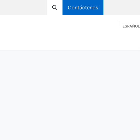
Contáctenos
ESPAÑO
s Energéticas
Información Socia
Asociación Astue